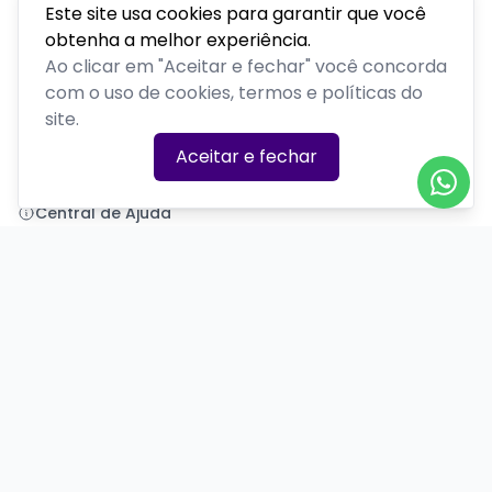
Este site usa cookies para garantir que você
obtenha a melhor experiência.
Polenta Comedy
Ao clicar em "Aceitar e fechar" você concorda
com o uso de cookies, termos e políticas do
PLATAFORMA POR
site.
Precisa de ajuda?
Aceitar e fechar
+55 (54) 99377-7581
polentacomedy@gmail.com
Central de Ajuda
Informações
Sobre nós
Política de Privacidade
Termos de Uso
Minha conta
Entrar
Criar Conta
Redes Sociais