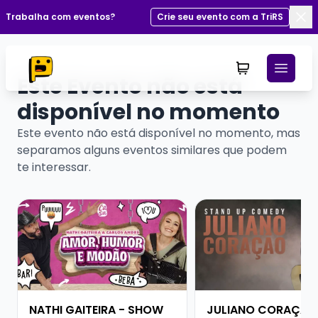
Trabalha com eventos?
Crie seu evento com a TriRS
Fec
Este Evento não está
disponível no momento
Este evento não está disponível no momento, mas
separamos alguns eventos similares que podem
te interessar.
Veja mais sobre NATHI GAITEIRA - SHOW SOLO
Veja mais sobre JU
NATHI GAITEIRA - SHOW
JULIANO CORAÇÃO