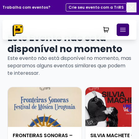
Trabalha com eventos?
Crie seu evento com a TriRS
Fec
Este Evento não está
disponível no momento
Este evento não está disponível no momento, mas
separamos alguns eventos similares que podem
te interessar.
Veja mais sobre FRONTEIRAS SONORAS – FESTIVAL D
Veja mais sobre SIL
FRONTEIRAS SONORAS –
SILVIA MACHETE - 