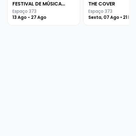
FESTIVAL DE MÚSICA
THE COVER
URUGUAIA
Espaço 373
Espaço 373
13 Ago - 27 Ago
Sexta, 07 Ago • 21 ho