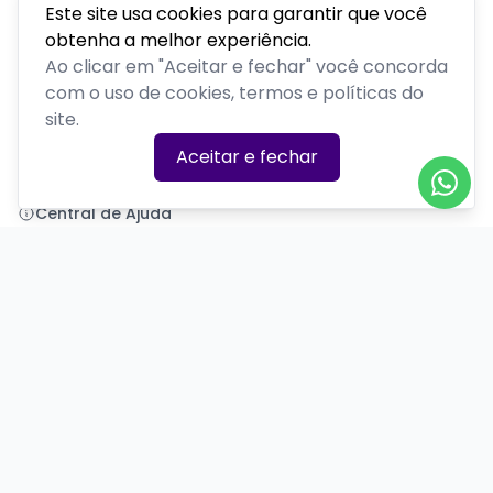
Este site usa cookies para garantir que você
obtenha a melhor experiência.
Polenta Comedy
Ao clicar em "Aceitar e fechar" você concorda
com o uso de cookies, termos e políticas do
PLATAFORMA POR
site.
Precisa de ajuda?
Aceitar e fechar
+55 (54) 99377-7581
polentacomedy@gmail.com
Central de Ajuda
Informações
Sobre nós
Política de Privacidade
Termos de Uso
Minha conta
Entrar
Criar Conta
Redes Sociais