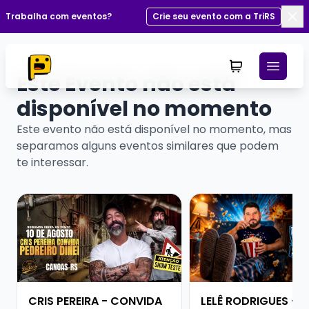
Trabalha com eventos?
Crie seu evento com a TriRS
Fec
Este Evento não está
disponível no momento
Este evento não está disponível no momento, mas
separamos alguns eventos similares que podem
te interessar.
Veja mais sobre CRIS PEREIRA - CONVIDA PEDREIRO DI
Veja mais sobre LEL
CRIS PEREIRA - CONVIDA
LELÊ RODRIGUES -