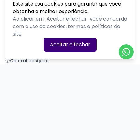
Este site usa cookies para garantir que você
obtenha a melhor experiência.
Polenta Comedy
Ao clicar em "Aceitar e fechar" você concorda
com o uso de cookies, termos e políticas do
PLATAFORMA POR
site.
Precisa de ajuda?
Aceitar e fechar
+55 (54) 99377-7581
polentacomedy@gmail.com
Central de Ajuda
Informações
Sobre nós
Política de Privacidade
Termos de Uso
Minha conta
Entrar
Criar Conta
Redes Sociais