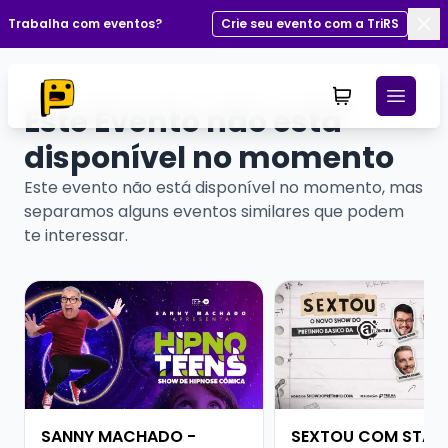
Trabalha com eventos?
Crie seu evento com a TriRS
Fec
Este Evento não está
disponível no momento
Este evento não está disponível no momento, mas
separamos alguns eventos similares que podem
te interessar.
Veja mais sobre SANNY MACHADO - HIPNOTEENS
Veja mais sobre SE
SANNY MACHADO -
SEXTOU COM STAN