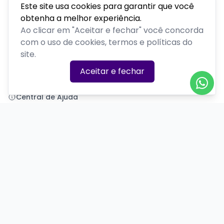
Este site usa cookies para garantir que você
obtenha a melhor experiência.
Polenta Comedy
Ao clicar em "Aceitar e fechar" você concorda
com o uso de cookies, termos e políticas do
PLATAFORMA POR
site.
Precisa de ajuda?
Aceitar e fechar
+55 (54) 99377-7581
polentacomedy@gmail.com
Central de Ajuda
Informações
Sobre nós
Política de Privacidade
Termos de Uso
Minha conta
Entrar
Criar Conta
Redes Sociais