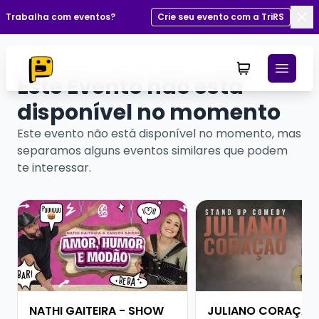
Trabalha com eventos?
Crie seu evento com a TriRS
Fec
Este Evento não está
disponível no momento
Este evento não está disponível no momento, mas
separamos alguns eventos similares que podem
te interessar.
Veja mais sobre NATHI GAITEIRA - SHOW SOLO
Veja mais sobre JU
NATHI GAITEIRA - SHOW
JULIANO CORAÇÃO