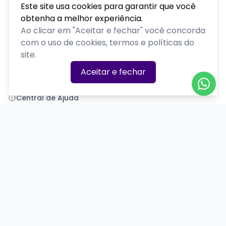
Este site usa cookies para garantir que você
obtenha a melhor experiência.
Polenta Comedy
Ao clicar em "Aceitar e fechar" você concorda
com o uso de cookies, termos e políticas do
PLATAFORMA POR
site.
Precisa de ajuda?
Aceitar e fechar
+55 (54) 99377-7581
polentacomedy@gmail.com
Central de Ajuda
Informações
Sobre nós
Política de Privacidade
Termos de Uso
Minha conta
Entrar
Criar Conta
Redes Sociais