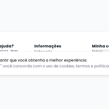
 ajuda?
Informações
Minha c
99377-7581
Sobre nós
Entrar
polentacomedy@gmail.com
Política de Privacidade
Criar Con
rantir que você obtenha a melhor experiência.
 Ajuda
Termos de Uso
r" você concorda com o uso de cookies, termos e políticas
reitos reservados.