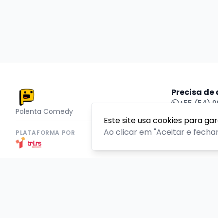
Precisa de
+55 (54) 
Polenta Comedy
Este site usa cookies para ga
Central de
Ao clicar em "Aceitar e fecha
PLATAFORMA POR
Copyright © 2026 TriRs - 52.072.399/0001-10. Todos os di