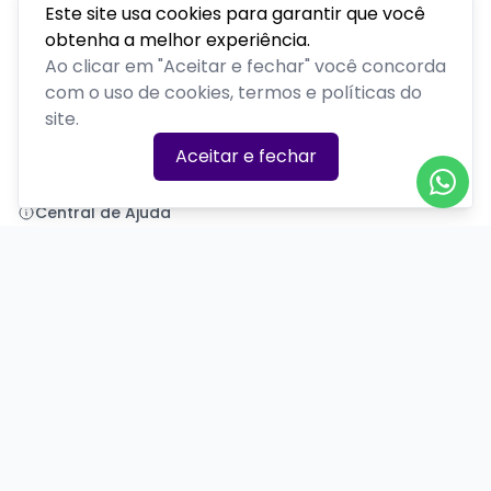
Este site usa cookies para garantir que você
obtenha a melhor experiência.
Polenta Comedy
Ao clicar em "Aceitar e fechar" você concorda
com o uso de cookies, termos e políticas do
PLATAFORMA POR
site.
Precisa de ajuda?
Aceitar e fechar
+55 (54) 99377-7581
polentacomedy@gmail.com
Central de Ajuda
Informações
Sobre nós
Política de Privacidade
Termos de Uso
Minha conta
Entrar
Criar Conta
Redes Sociais