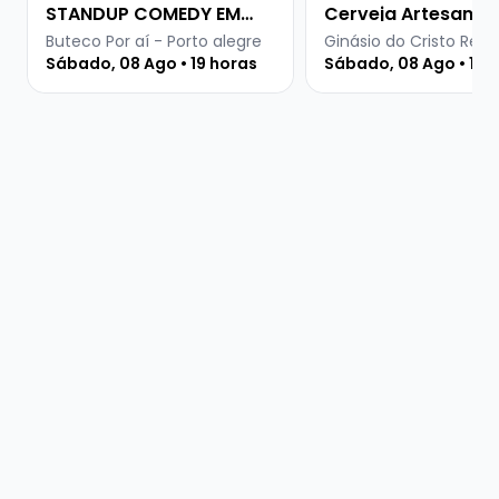
STANDUP COMEDY EM
Cerveja Artesanal
PORTO ALEGRE
Buteco Por aí - Porto alegre
Ginásio do Cristo Rei -
Sábado, 08 Ago • 19 horas
Sábado, 08 Ago • 15 