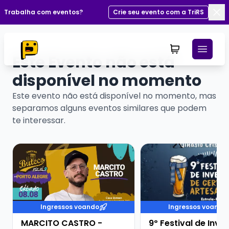
Trabalha com eventos?
Crie seu evento com a TriRS
Fec
Este Evento não está
disponível no momento
Este evento não está disponível no momento, mas
separamos alguns eventos similares que podem
te interessar.
Veja mais sobre MARCITO CASTRO - STANDUP COME
Veja mais sobre 9º Fe
Ingressos voando
Ingressos voando
MARCITO CASTRO -
9º Festival de Inve